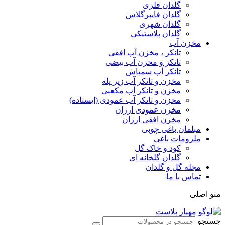
گلدان فلزی
گلدان فایبرگلاس
گلدان شهری
گلدان پلاستیکی
مخزن آب
تانکر ، مخزن آب افقی
تانکر و مخزن آب بیضی
تانکر آب سمپاش
مخزن و تانکر آب زیر پله
مخزن و تانکر آب مکعبی
مخزن و تانکر آب عمودی (ایستاده)
مخزن عمودی ارزان
مخزن افقی ارزان
مبلمان باغی چوبی
ملزومات باغی
کود و خاک گل
گلدان گلخانه ای
مجله گل و گلدان
تماس با ما
منو اصلی
جستجو