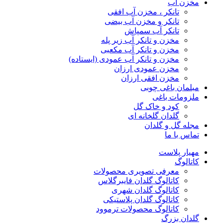
مخزن آب
تانکر ، مخزن آب افقی
تانکر و مخزن آب بیضی
تانکر آب سمپاش
مخزن و تانکر آب زیر پله
مخزن و تانکر آب مکعبی
مخزن و تانکر آب عمودی (ایستاده)
مخزن عمودی ارزان
مخزن افقی ارزان
مبلمان باغی چوبی
ملزومات باغی
کود و خاک گل
گلدان گلخانه ای
مجله گل و گلدان
تماس با ما
مهیار پلاست
کاتالوگ
معرفی تصویری محصولات
کاتالوگ گلدان فایبرگلاس
کاتالوگ گلدان شهری
کاتالوگ گلدان پلاستیکی
کاتالوگ محصولات ترموود
گلدان بزرگ