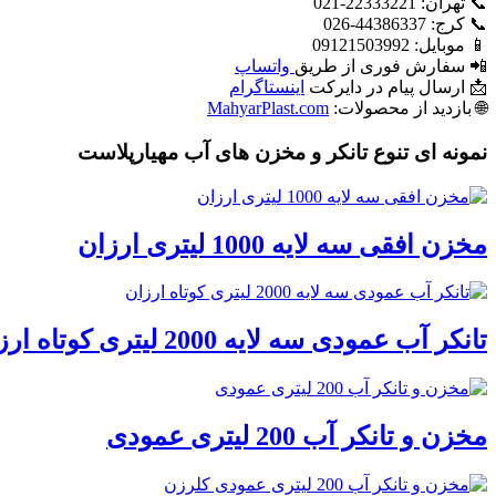
📞 تهران: 22333221-021
📞 کرج: 44386337-026
📱 موبایل: 09121503992
📲 سفارش فوری از طریق
واتساپ
📩 ارسال پیام در دایرکت
اینستاگرام
🌐 بازدید از محصولات:
MahyarPlast.com
نمونه ای تنوع تانکر و مخزن های آب مهیارپلاست
مخزن افقی سه لایه 1000 لیتری ارزان
تانکر آب عمودی سه لایه 2000 لیتری کوتاه ارزان
مخزن و تانکر آب 200 لیتری عمودی