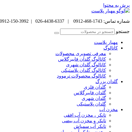
پرش به محتوا
شماره تماس: 1743-468-0912 | 6337-4438-026 | 3992-150-0912
جستجو
مهیار پلاست
کاتالوگ
معرفی تصویری محصولات
کاتالوگ گلدان فایبرگلاس
کاتالوگ گلدان شهری
کاتالوگ گلدان پلاستیکی
کاتالوگ محصولات ترموود
گلدان بزرگ
گلدان فلزی
گلدان فایبرگلاس
گلدان شهری
گلدان پلاستیکی
مخزن آب
تانکر ، مخزن آب افقی
تانکر و مخزن آب بیضی
تانکر آب سمپاش
مخزن و تانکر آب زیر پله