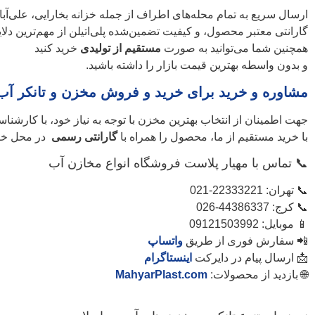
ارسال سریع به تمام محله‌های اطراف از جمله خزانه بخارایی، علی‌آباد 
گارانتی معتبر محصول، و کیفیت تضمین‌شده پلی‌اتیلن از مهم‌ترین دل
همچنین شما می‌توانید به صورت
مستقیم از تولیدی
خرید کنید
و بدون واسطه بهترین قیمت بازار را داشته باشید.
مشاوره و خرید برای خرید و فروش مخزن و تانکر آب ن
جهت اطمینان از انتخاب بهترین مخزن با توجه به نیاز خود، با کارشنا
با خرید مستقیم از ما، محصول را همراه با
گارانتی رسمی
در محل خو
📞 تماس با مهیار پلاست فروشگاه انواع مخازن آب
📞 تهران: 22333221-021
📞 کرج: 44386337-026
📱 موبایل: 09121503992
📲 سفارش فوری از طریق
واتساپ
📩 ارسال پیام در دایرکت
اینستاگرام
🌐 بازدید از محصولات:
MahyarPlast.com