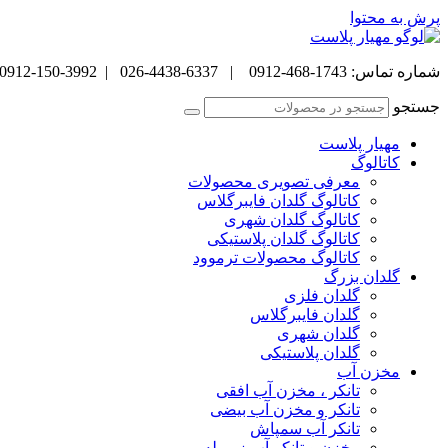
پرش به محتوا
شماره تماس: 1743-468-0912 | 6337-4438-026 | 3992-150-0912
جستجو
مهیار پلاست
کاتالوگ
معرفی تصویری محصولات
کاتالوگ گلدان فایبرگلاس
کاتالوگ گلدان شهری
کاتالوگ گلدان پلاستیکی
کاتالوگ محصولات ترموود
گلدان بزرگ
گلدان فلزی
گلدان فایبرگلاس
گلدان شهری
گلدان پلاستیکی
مخزن آب
تانکر ، مخزن آب افقی
تانکر و مخزن آب بیضی
تانکر آب سمپاش
مخزن و تانکر آب زیر پله