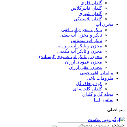
گلدان فلزی
گلدان فایبرگلاس
گلدان شهری
گلدان پلاستیکی
مخزن آب
تانکر ، مخزن آب افقی
تانکر و مخزن آب بیضی
تانکر آب سمپاش
مخزن و تانکر آب زیر پله
مخزن و تانکر آب مکعبی
مخزن و تانکر آب عمودی (ایستاده)
مخزن عمودی ارزان
مخزن افقی ارزان
مبلمان باغی چوبی
ملزومات باغی
کود و خاک گل
گلدان گلخانه ای
مجله گل و گلدان
تماس با ما
منو اصلی
جستجو