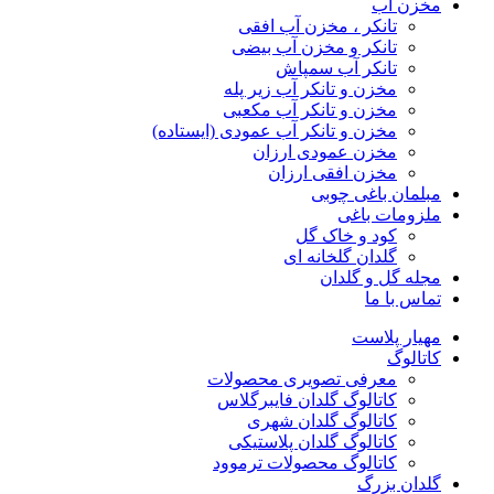
مخزن آب
تانکر ، مخزن آب افقی
تانکر و مخزن آب بیضی
تانکر آب سمپاش
مخزن و تانکر آب زیر پله
مخزن و تانکر آب مکعبی
مخزن و تانکر آب عمودی (ایستاده)
مخزن عمودی ارزان
مخزن افقی ارزان
مبلمان باغی چوبی
ملزومات باغی
کود و خاک گل
گلدان گلخانه ای
مجله گل و گلدان
تماس با ما
مهیار پلاست
کاتالوگ
معرفی تصویری محصولات
کاتالوگ گلدان فایبرگلاس
کاتالوگ گلدان شهری
کاتالوگ گلدان پلاستیکی
کاتالوگ محصولات ترموود
گلدان بزرگ