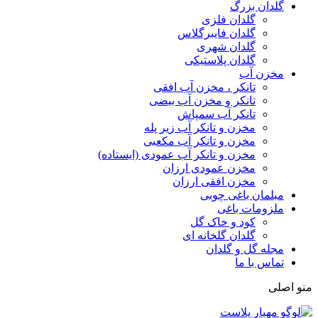
گلدان بزرگ
گلدان فلزی
گلدان فایبرگلاس
گلدان شهری
گلدان پلاستیکی
مخزن آب
تانکر ، مخزن آب افقی
تانکر و مخزن آب بیضی
تانکر آب سمپاش
مخزن و تانکر آب زیر پله
مخزن و تانکر آب مکعبی
مخزن و تانکر آب عمودی (ایستاده)
مخزن عمودی ارزان
مخزن افقی ارزان
مبلمان باغی چوبی
ملزومات باغی
کود و خاک گل
گلدان گلخانه ای
مجله گل و گلدان
تماس با ما
منو اصلی