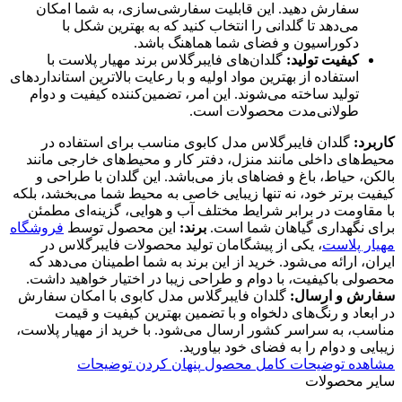
سفارش دهید. این قابلیت سفارشی‌سازی، به شما امکان
می‌دهد تا گلدانی را انتخاب کنید که به بهترین شکل با
دکوراسیون و فضای شما هماهنگ باشد.
کیفیت تولید:
گلدان‌های فایبرگلاس برند مهیار پلاست با
استفاده از بهترین مواد اولیه و با رعایت بالاترین استانداردهای
تولید ساخته می‌شوند. این امر، تضمین‌کننده کیفیت و دوام
طولانی‌مدت محصولات است.
کاربرد:
گلدان فایبرگلاس مدل کابوی مناسب برای استفاده در
محیط‌های داخلی مانند منزل، دفتر کار و محیط‌های خارجی مانند
بالکن، حیاط، باغ و فضاهای باز می‌باشد. این گلدان با طراحی و
کیفیت برتر خود، نه تنها زیبایی خاصی به محیط شما می‌بخشد، بلکه
با مقاومت در برابر شرایط مختلف آب و هوایی، گزینه‌ای مطمئن
برای نگهداری گیاهان شما است.
برند:
این محصول توسط
فروشگاه
مهیار پلاست
، یکی از پیشگامان تولید محصولات فایبرگلاس در
ایران، ارائه می‌شود. خرید از این برند به شما اطمینان می‌دهد که
محصولی باکیفیت، با دوام و طراحی زیبا در اختیار خواهید داشت.
سفارش و ارسال:
گلدان فایبرگلاس مدل کابوی با امکان سفارش
در ابعاد و رنگ‌های دلخواه و با تضمین بهترین کیفیت و قیمت
مناسب، به سراسر کشور ارسال می‌شود. با خرید از مهیار پلاست،
زیبایی و دوام را به فضای خود بیاورید.
مشاهده توضیحات کامل محصول
پنهان کردن توضیحات
سایر محصولات​