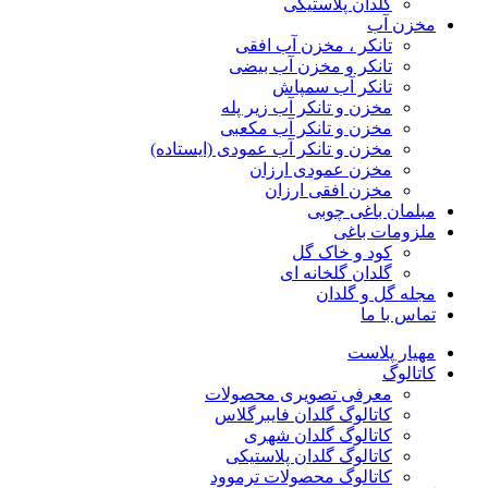
گلدان پلاستیکی
مخزن آب
تانکر ، مخزن آب افقی
تانکر و مخزن آب بیضی
تانکر آب سمپاش
مخزن و تانکر آب زیر پله
مخزن و تانکر آب مکعبی
مخزن و تانکر آب عمودی (ایستاده)
مخزن عمودی ارزان
مخزن افقی ارزان
مبلمان باغی چوبی
ملزومات باغی
کود و خاک گل
گلدان گلخانه ای
مجله گل و گلدان
تماس با ما
مهیار پلاست
کاتالوگ
معرفی تصویری محصولات
کاتالوگ گلدان فایبرگلاس
کاتالوگ گلدان شهری
کاتالوگ گلدان پلاستیکی
کاتالوگ محصولات ترموود