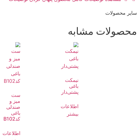
سایر محصولات​
محصولات مشابه
نیمکت
باغی
پشتی‌دار
ست
میز و
اطلاعات
صندلی
باغی
بیشتر
کدB102
اطلاعات