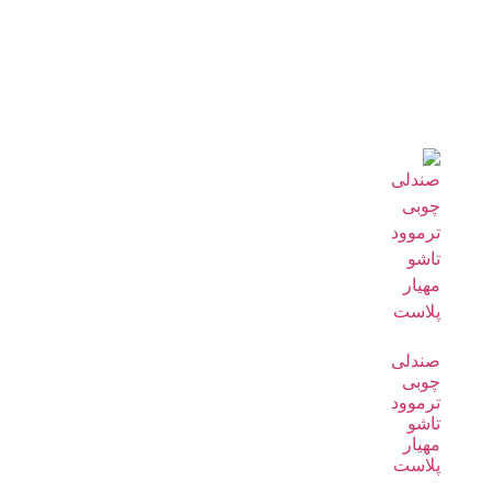
صندلی
چوبی
ترموود
تاشو
مهیار
پلاست