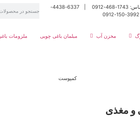
شماره تماس: 1743-468-0912 | 6337-4438-
رگ
مخزن آب
مبلمان باغی چوبی
ملزومات باغی
 و مغذی