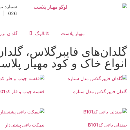
026 | 3992-150-0912
مهیار پلاست
کاتالوگ
گلدان بز
گلدان‌های فایبرگلاس، گلد
انواع خاک و کود مهیار پلاس
گلدان فایبرگلاس مدل ستاره
قفسه چوب و فلز کدD101
صندلی باغی کدB101
نیمکت باغی پشتی‌دار