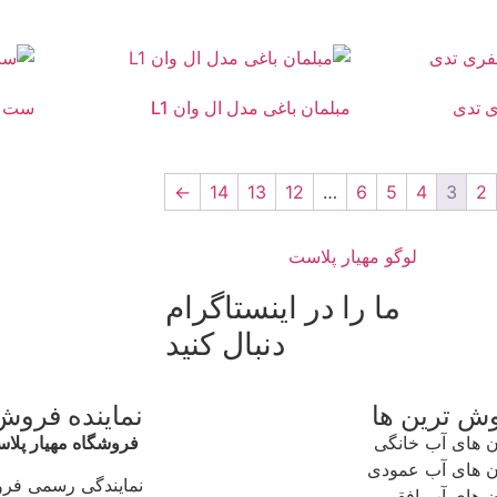
مبلمان باغی مدل ال وان L1
ست می
←
14
13
12
…
6
5
4
3
2
ما را در اینستاگرام
دنبال کنید
وش ترین ها
نماینده فروش
 های آب خانگی
فروشگاه مهیار پلا
 های آب عمودی
نمایندگی رسمی فر
 های آب افقی