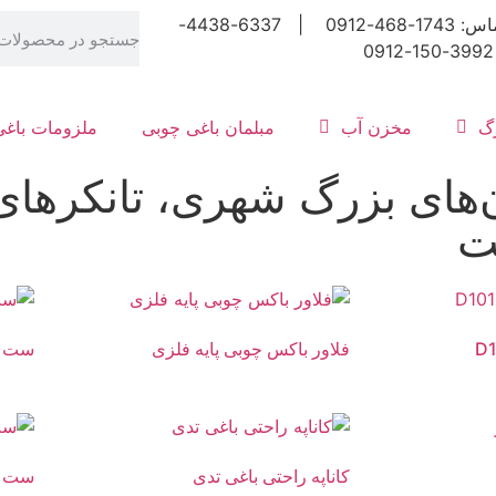
شماره تماس: 1743-468-0912 | 6337-4438-
رگ
مخزن آب
مبلمان باغی چوبی
ملزومات باغی
ان‌های بزرگ شهری، تانکرها
ت
فلاور باکس چوبی پایه فلزی
ست می
کاناپه راحتی باغی تدی
ست دو