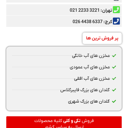
تهران: 3221 2233 021
کرج: 6337 4438 026
پر فروش ترین ها
مخزن های آب خانگی
مخزن های آب عمودی
مخزن های آب افقی
گلدان های بزرگ فایبرگلاس
گلدان های بزرگ شهری
فروش
تکی و کلی
کلیه محصولات
ارسال به سراسر کشور