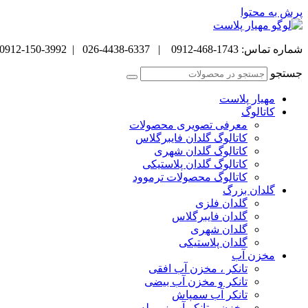
پرش به محتوا
شماره تماس: 1743-468-0912 | 6337-4438-026 | 3992-150-0912
جستجو
مهیار پلاست
کاتالوگ
معرفی تصویری محصولات
کاتالوگ گلدان فایبرگلاس
کاتالوگ گلدان شهری
کاتالوگ گلدان پلاستیکی
کاتالوگ محصولات ترموود
گلدان بزرگ
گلدان فلزی
گلدان فایبرگلاس
گلدان شهری
گلدان پلاستیکی
مخزن آب
تانکر ، مخزن آب افقی
تانکر و مخزن آب بیضی
تانکر آب سمپاش
مخزن و تانکر آب زیر پله