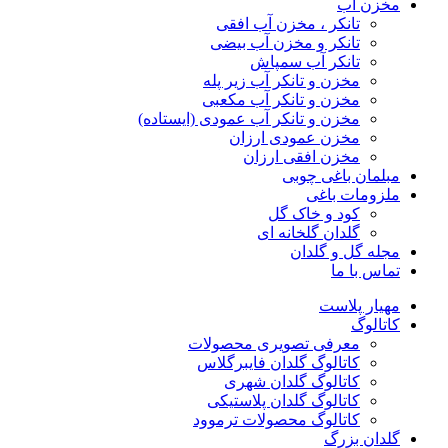
مخزن آب
تانکر ، مخزن آب افقی
تانکر و مخزن آب بیضی
تانکر آب سمپاش
مخزن و تانکر آب زیر پله
مخزن و تانکر آب مکعبی
مخزن و تانکر آب عمودی (ایستاده)
مخزن عمودی ارزان
مخزن افقی ارزان
مبلمان باغی چوبی
ملزومات باغی
کود و خاک گل
گلدان گلخانه ای
مجله گل و گلدان
تماس با ما
مهیار پلاست
کاتالوگ
معرفی تصویری محصولات
کاتالوگ گلدان فایبرگلاس
کاتالوگ گلدان شهری
کاتالوگ گلدان پلاستیکی
کاتالوگ محصولات ترموود
گلدان بزرگ