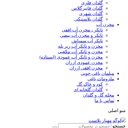
گلدان فلزی
گلدان فایبرگلاس
گلدان شهری
گلدان پلاستیکی
مخزن آب
تانکر ، مخزن آب افقی
تانکر و مخزن آب بیضی
تانکر آب سمپاش
مخزن و تانکر آب زیر پله
مخزن و تانکر آب مکعبی
مخزن و تانکر آب عمودی (ایستاده)
مخزن عمودی ارزان
مخزن افقی ارزان
مبلمان باغی چوبی
ملزومات باغی
کود و خاک گل
گلدان گلخانه ای
مجله گل و گلدان
تماس با ما
منو اصلی
جستجو