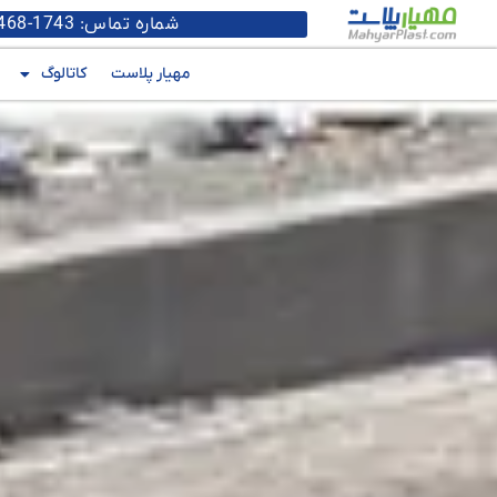
شماره تماس: 1743-468-0912 | 6337-4438-026 | 3992-150-0912
مهیار پلاست
کاتالوگ