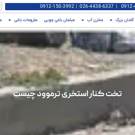
گلدان بزرگ
مخزن آب
مبلمان باغی چوبی
ملزومات باغی
م
تخت کنار استخری ترموود چیست